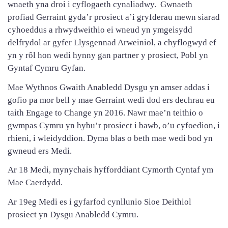
wnaeth yna droi i cyflogaeth cynaliadwy. Gwnaeth
profiad Gerraint gyda’r prosiect a’i gryfderau mewn siarad
cyhoeddus a rhwydweithio ei wneud yn ymgeisydd
delfrydol ar gyfer Llysgennad Arweiniol, a chyflogwyd ef
yn y rôl hon wedi hynny gan partner y prosiect, Pobl yn
Gyntaf Cymru Gyfan.
Mae Wythnos Gwaith Anabledd Dysgu yn amser addas i
gofio pa mor bell y mae Gerraint wedi dod ers dechrau eu
taith Engage to Change yn 2016. Nawr mae’n teithio o
gwmpas Cymru yn hybu’r prosiect i bawb, o’u cyfoedion, i
rhieni, i wleidyddion. Dyma blas o beth mae wedi bod yn
gwneud ers Medi.
Ar 18 Medi, mynychais hyfforddiant Cymorth Cyntaf ym
Mae Caerdydd.
Ar 19eg Medi es i gyfarfod cynllunio Sioe Deithiol
prosiect yn Dysgu Anabledd Cymru.