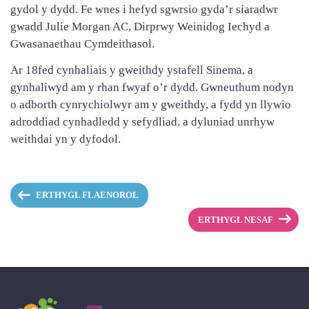
gydol y dydd. Fe wnes i hefyd sgwrsio gyda’r siaradwr
gwadd Julie Morgan AC, Dirprwy Weinidog Iechyd a
Gwasanaethau Cymdeithasol.
Ar 18fed cynhaliais y gweithdy ystafell Sinema, a
gynhaliwyd am y rhan fwyaf o’r dydd. Gwneuthum nodyn
o adborth cynrychiolwyr am y gweithdy, a fydd yn llywio
adroddiad cynhadledd y sefydliad, a dyluniad unrhyw
weithdai yn y dyfodol.
ERTHYGL FLAENOROL
ERTHYGL NESAF