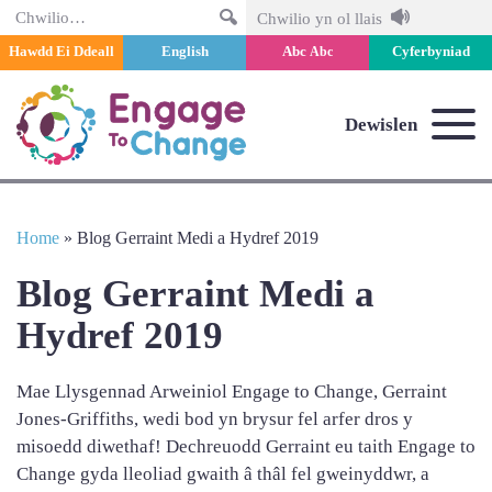
Chwilio
Chwilio yn ol llais
Hawdd Ei Ddeall
English
Abc
Cyferbyniad
Abc
Dewislen
Home
»
Blog Gerraint Medi a Hydref 2019
Blog Gerraint Medi a
Hydref 2019
Mae Llysgennad Arweiniol Engage to Change, Gerraint
Jones-Griffiths, wedi bod yn brysur fel arfer dros y
misoedd diwethaf! Dechreuodd Gerraint eu taith Engage to
Change gyda lleoliad gwaith â thâl fel gweinyddwr, a