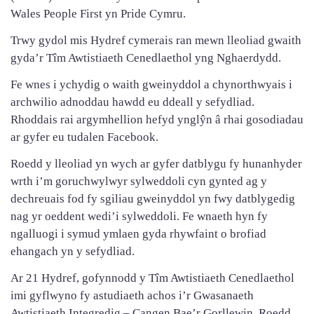
Wales People First yn Pride Cymru.
Trwy gydol mis Hydref cymerais ran mewn lleoliad gwaith
gyda’r Tîm Awtistiaeth Cenedlaethol yng Nghaerdydd.
Fe wnes i ychydig o waith gweinyddol a chynorthwyais i
archwilio adnoddau hawdd eu ddeall y sefydliad.
Rhoddais rai argymhellion hefyd ynglŷn â rhai gosodiadau
ar gyfer eu tudalen Facebook.
Roedd y lleoliad yn wych ar gyfer datblygu fy hunanhyder
wrth i’m goruchwylwyr sylweddoli cyn gynted ag y
dechreuais fod fy sgiliau gweinyddol yn fwy datblygedig
nag yr oeddent wedi’i sylweddoli. Fe wnaeth hyn fy
ngalluogi i symud ymlaen gyda rhywfaint o brofiad
ehangach yn y sefydliad.
Ar 21 Hydref, gofynnodd y Tîm Awtistiaeth Cenedlaethol
imi gyflwyno fy astudiaeth achos i’r Gwasanaeth
Awtistiaeth Integredig – Cangen Bae’r Gorllewin. Roedd