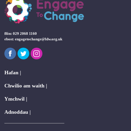
ffôn: 029 2068 1160
ebost:
engagetochange@ldw.org.uk
Facebook
Twitter
Instagram
Hafan |
Chwilio am waith |
Ymchwil |
Adnoddau |