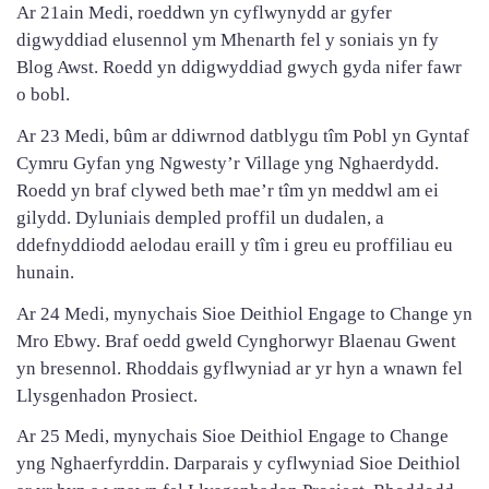
Ar 21ain Medi, roeddwn yn cyflwynydd ar gyfer
digwyddiad elusennol ym Mhenarth fel y soniais yn fy
Blog Awst. Roedd yn ddigwyddiad gwych gyda nifer fawr
o bobl.
Ar 23 Medi, bûm ar ddiwrnod datblygu tîm Pobl yn Gyntaf
Cymru Gyfan yng Ngwesty’r Village yng Nghaerdydd.
Roedd yn braf clywed beth mae’r tîm yn meddwl am ei
gilydd. Dyluniais dempled proffil un dudalen, a
ddefnyddiodd aelodau eraill y tîm i greu eu proffiliau eu
hunain.
Ar 24 Medi, mynychais Sioe Deithiol Engage to Change yn
Mro Ebwy. Braf oedd gweld Cynghorwyr Blaenau Gwent
yn bresennol. Rhoddais gyflwyniad ar yr hyn a wnawn fel
Llysgenhadon Prosiect.
Ar 25 Medi, mynychais Sioe Deithiol Engage to Change
yng Nghaerfyrddin. Darparais y cyflwyniad Sioe Deithiol