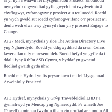
ar yr hyn a wnawn fel Llysgenhadon Prosiect. Rhoddodd
mynychu’r digwyddiad gyfle gwych i mi rwydweithio â
chyflogwyr, cyfranogwyr y prosiect a’u teuluoedd. Roedd
yn wych gweld sut roedd cyfranogwr ifanc o’r prosiect a’i
deulu wedi elwa trwy gymryd rhan yn y prosiect Engage to
Change.
Ar 27 Medi, mynychais y sioe The Autism Directory Live
yng Nghaerdydd. Roedd yn ddigwyddiad da iawn. Cefais
lawer allan o fy mhresenoldeb. Roedd hefyd yn gyfle da i
ddal i fyny â thîm ASD Cymru, y byddaf yn gwneud
lleoliad gwaith gyda nhw.
Roedd mis Hydref yn fis prysur iawn i mi fel Llysgennad
Arweiniol y Prosiect!
Ar 3 Hydref, mynychais y Grŵp Trawsbleidiol LHDT a
gynhaliwyd yn Mencap yng Nghaerdydd. Fe wnaeth Joe
(Powell) a minnau fwydo’n ôl am ein profiad ar stondin All