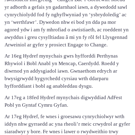
yr adborth a gefais yn gadarnhaol iawn, a dywedodd sawl
cynrychiolydd fod fy nghyflwyniad yn ‘ysbrydoledig’ ac
yn ‘werthfawr’. Dywedon nhw ei bod yn dda pa mor
agored ydw i am fy mhrofiad o awtistiaeth, ac roeddent yn
awyddus i greu cysylltiadau â mi yn fy rôl fel Llysgennad
Arweiniol ar gyfer y prosiect Engage to Change.
Ar 16eg Hydref mynychais gwrs hyfforddi Perthynas
Rhywiol i Bobl Anabl yn Mencap, Caerdydd. Roedd y
diwrnod yn addysgiadol iawn. Gwnaethom edrych ar
bwysigrwydd hygyrchedd cyrsiau wrth ddarparu
hyfforddiant i bobl ag anableddau dysgu.
Ar 17eg a 18fed Hydref mynychais digwyddiad AdFest
Pobl yn Gyntaf Cymru Gyfan.
Ar 17eg Hydref, fe wnes i groesawu cynrychiolwyr wrth
iddyn nhw gyrraedd ac yna rheoli’r meic crwydrol ar gyfer
siaradwyr y bore. Fe wnes i lawer o rwydweithio trwy