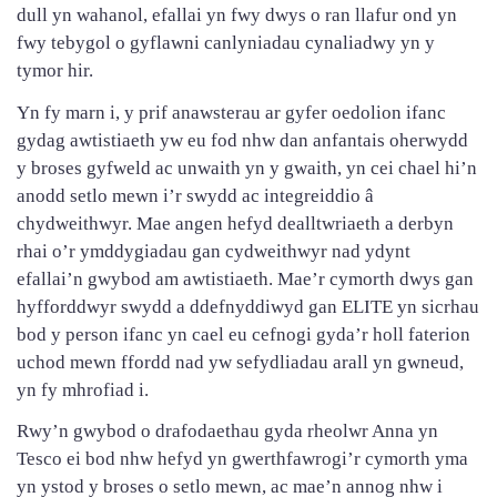
dull yn wahanol, efallai yn fwy dwys o ran llafur ond yn
fwy tebygol o gyflawni canlyniadau cynaliadwy yn y
tymor hir.
Yn fy marn i, y prif anawsterau ar gyfer oedolion ifanc
gydag awtistiaeth yw eu fod nhw dan anfantais oherwydd
y broses gyfweld ac unwaith yn y gwaith, yn cei chael hi’n
anodd setlo mewn i’r swydd ac integreiddio â
chydweithwyr. Mae angen hefyd dealltwriaeth a derbyn
rhai o’r ymddygiadau gan cydweithwyr nad ydynt
efallai’n gwybod am awtistiaeth. Mae’r cymorth dwys gan
hyfforddwyr swydd a ddefnyddiwyd gan ELITE yn sicrhau
bod y person ifanc yn cael eu cefnogi gyda’r holl faterion
uchod mewn ffordd nad yw sefydliadau arall yn gwneud,
yn fy mhrofiad i.
Rwy’n gwybod o drafodaethau gyda rheolwr Anna yn
Tesco ei bod nhw hefyd yn gwerthfawrogi’r cymorth yma
yn ystod y broses o setlo mewn, ac mae’n annog nhw i