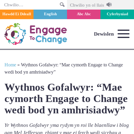
Chwilio
Chwilio yn ol llais
Hawdd Ei Ddeall
English
Abc
Cyferbyniad
Abc
Dewislen
Home
»
Wythnos Gofalwyr: “Mae cymorth Engage to Change
wedi bod yn amhrisiadwy”
Wythnos Gofalwyr: “Mae
cymorth Engage to Change
wedi bod yn amhrisiadwy”
Yr Wythnos Gofalwyr yma rydym yn roi lle blaenllaw i blog
gan Mel Jefferson, rhiant y mae ei ferch wedi sicrhau a