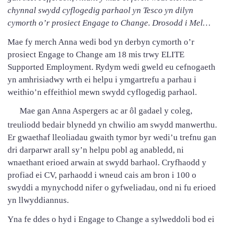
chynnal swydd cyflogedig parhaol yn Tesco yn dilyn
cymorth o’r prosiect Engage to Change. Drosodd i Mel…
Mae fy merch Anna wedi bod yn derbyn cymorth o’r
prosiect Engage to Change am 18 mis trwy ELITE
Supported Employment. Rydym wedi gweld eu cefnogaeth
yn amhrisiadwy wrth ei helpu i ymgartrefu a parhau i
weithio’n effeithiol mewn swydd cyflogedig parhaol.
Mae gan Anna Aspergers ac ar ôl gadael y coleg,
treuliodd bedair blynedd yn chwilio am swydd manwerthu.
Er gwaethaf lleoliadau gwaith tymor byr wedi’u trefnu gan
dri darparwr arall sy’n helpu pobl ag anabledd, ni
wnaethant erioed arwain at swydd barhaol. Cryfhaodd y
profiad ei CV, parhaodd i wneud cais am bron i 100 o
swyddi a mynychodd nifer o gyfweliadau, ond ni fu erioed
yn llwyddiannus.
Yna fe ddes o hyd i Engage to Change a sylweddoli bod ei