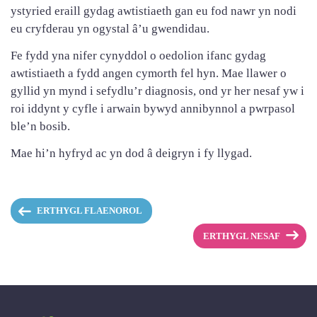
ystyried eraill gydag awtistiaeth gan eu fod nawr yn nodi
eu cryfderau yn ogystal â’u gwendidau.
Fe fydd yna nifer cynyddol o oedolion ifanc gydag
awtistiaeth a fydd angen cymorth fel hyn. Mae llawer o
gyllid yn mynd i sefydlu’r diagnosis, ond yr her nesaf yw i
roi iddynt y cyfle i arwain bywyd annibynnol a pwrpasol
ble’n bosib.
Mae hi’n hyfryd ac yn dod â deigryn i fy llygad.
ERTHYGL FLAENOROL
ERTHYGL NESAF