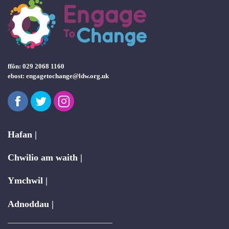
ffôn: 029 2068 1160
ebost:
engagetochange@ldw.org.uk
Facebook
Twitter
Instagram
Hafan |
Chwilio am waith |
Ymchwil |
Adnoddau |