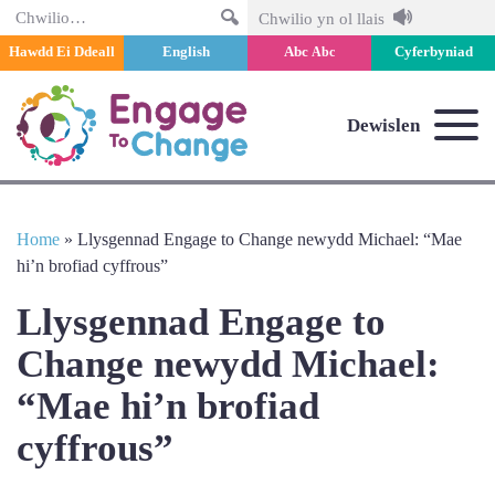
Chwilio
Chwilio yn ol llais
Hawdd Ei Ddeall
English
Abc
Cyferbyniad
Abc
Dewislen
Home
»
Llysgennad Engage to Change newydd Michael: “Mae
hi’n brofiad cyffrous”
Llysgennad Engage to
Change newydd Michael:
“Mae hi’n brofiad
cyffrous”