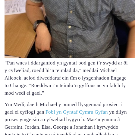
“Pan wnes i ddarganfod yn gyntaf bod gen i’r swydd ar ôl
y cyfweliad, roedd hi’n teimlad da,” meddai Michael
Allcock, aelod diweddaraf ein tîm o lysgenhadon Engage
to Change. “Roeddwn i’n teimlo’n gyffous ac yn falch fy
mod wedi ei gael.”
Ym Medi, daeth Michael y pumed llysgennad prosiect i
gael ei cyflogi gan
Pobl yn Gyntaf Cymru Gyfan
yn dilyn
proses ymgeisio a cyfweliad hygyrch. Mae’n ymuno â
Gerraint, Jordan, Elsa, George a Jonathan i hyrwyddo
Engage to Change yn nigwyddiadau, cynhadleddau a