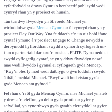
cyfarfodydd ar draws Cymru o bersbectif pobl sydd wedi
cymryd rhan yn y prosiect eu hunain.
Tan tua dwy flwyddyn yn ôl, roedd Michael yn
wirfoddolwr gyda
Mencap Cymru
ar ôl cymryd rhan yn y
prosiect Play Our Way. Yna fe ddaeth e’n un o’r bobl ifanc
cyntaf i ymuno â’r prosiect Engage to Change newydd a
derbyniodd hyfforddiant swydd a cymorth cyflogaeth un-
i-un o partneriaid darparu’r prosiect, ELITE. Dyma oedd ei
swydd cyflogedig cyntaf, ac yn y ddwy flwyddyn nesaf
mae wedi llwyddo i gynnal ei cyflogaeth gyda Mencap.
“Rwy’n bles fy mod wedi datblygu o gwirfoddoli i swydd
â thâl,” meddai Michael. “Rwyf wedi bod eisiau gyrfa
gyda Mencap am gyfnod.”
Fel rhan o’i rôl gyda Mencap Cymru, mae Michael yn ateb
y drws a’r teleffon, yn delio gyda printio ar gyfer y
sefydliad, yn cynorthwyo gyda gwaith clercyddol ar gyfer