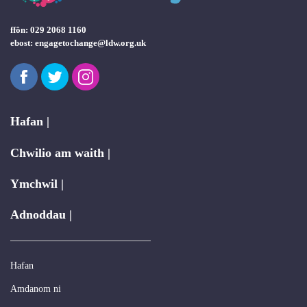
ffôn: 029 2068 1160
ebost:
engagetochange@ldw.org.uk
Facebook
Twitter
Instagram
Hafan |
Chwilio am waith |
Ymchwil |
Adnoddau |
Hafan
Amdanom ni