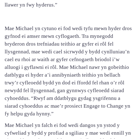
llawer yn fwy hyderus.”
Mae Michael yn cytuno ei fod wedi tyfu mewn hyder dros
gyfnod ei amser mewn cyflogaeth. Tra mynegodd
bryderon dros trefniadau teithio ar gyfer ei rôl fel
llysgennad, mae wedi cael sicrwydd y bydd cynlluniau’n
cael eu rhoi ar waith ar gyfer cefnogaeth briodol i’w
alluogi i gyflawni ei rôl. Mae Michael nawr yn gobeithio
datblygu ei hyder a’i annibyniaeth teithio yn bellach
trwy’r cyfleoedd bydd yn dod ei ffordd fel rhan o’r rôl
newydd fel llysgennad, gan gynnwys cyfleoedd siarad
cyhoeddus. “Rwyf am ddatblygu gydag ysgrifennu a
siarad cyhoeddus ac mae’r prosiect Engage to Change yn
fy helpu gyda hynny.”
Mae Michael yn falch ei fod wedi dangos yn ystod y
cyfweliad y bydd y profiad a sgiliau y mae wedi ennill yn