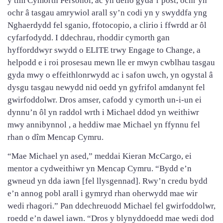
y tîm Cymorth Personol, ac yn delio gyda’r post, ochr yn
ochr â tasgau amrywiol arall sy’n codi yn y swyddfa yng
Nghaerdydd fel sganio, ffotocopio, a clirio i ffwrdd ar ôl
cyfarfodydd. I ddechrau, rhoddir cymorth gan
hyfforddwyr swydd o ELITE trwy Engage to Change, a
helpodd e i roi prosesau mewn lle er mwyn cwblhau tasgau
gyda mwy o effeithlonrwydd ac i safon uwch, yn ogystal â
dysgu tasgau newydd nid oedd yn gyfrifol amdanynt fel
gwirfoddolwr. Dros amser, cafodd y cymorth un-i-un ei
dynnu’n ôl yn raddol wrth i Michael ddod yn weithiwr
mwy annibynnol , a heddiw mae Michael yn ffynnu fel
rhan o dîm Mencap Cymru.
“Mae Michael yn ased,” meddai Kieran McCargo, ei
mentor a cydweithiwr yn Mencap Cymru. “Bydd e’n
gwneud yn dda iawn [fel llysgennad]. Rwy’n credu bydd
e’n annog pobl arall i gymryd rhan oherwydd mae wir
wedi rhagori.” Pan ddechreuodd Michael fel gwirfoddolwr,
roedd e’n dawel iawn. “Dros y blynyddoedd mae wedi dod