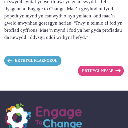
ei swydd cyntaf yn werthfawr yn ei ail swydd – fel
llysgennad Engage to Change. Mae’n gwybod ni fydd
popeth yn mynd yn esmwyth o hyn ymlaen, ond mae’n
gweld mwynhau goresgyn heriau. “Rwy’n teimlo ei fod yn
brofiad cyffrous. Mae’n mynd i fod yn her gyda profiadau
da newydd i ddysgu oddi wrthynt hefyd.”
ERTHYGL FLAENOROL
ERTHYGL NESAF