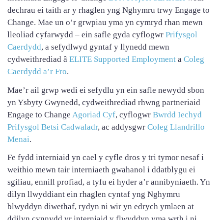
dechrau ei taith ar y rhaglen yng Nghymru trwy Engage to
Change. Mae un o’r grwpiau yma yn cymryd rhan mewn
lleoliad cyfarwydd – ein safle gyda cyflogwr
Prifysgol
Caerdydd
, a sefydlwyd gyntaf y llynedd mewn
cydweithrediad â
ELITE Supported Employment
a
Coleg
Caerdydd a’r Fro
.
Mae’r ail grwp wedi ei sefydlu yn ein safle newydd sbon
yn Ysbyty Gwynedd, cydweithrediad rhwng partneriaid
Engage to Change
Agoriad Cyf
, cyflogwr
Bwrdd Iechyd
Prifysgol Betsi Cadwaladr
, ac addysgwr
Coleg Llandrillo
Menai
.
Fe fydd interniaid yn cael y cyfle dros y tri tymor nesaf i
weithio mewn tair interniaeth gwahanol i ddatblygu ei
sgiliau, ennill profiad, a tyfu ei hyder a’r annibyniaeth. Yn
dilyn llwyddiant ein rhaglen cyntaf yng Nghymru
blwyddyn diwethaf, rydyn ni wir yn edrych ymlaen at
ddilyn cynnydd yr interniaid y flwyddyn yma wrth i ni