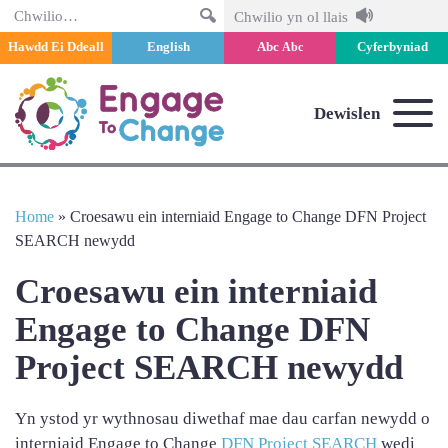
Chwilio
Chwilio yn ol llais
Hawdd Ei Ddeall
English
Abc
Cyferbyniad
Abc
Dewislen
Home
»
Croesawu ein interniaid Engage to Change DFN Project
SEARCH newydd
Croesawu ein interniaid
Engage to Change DFN
Project SEARCH newydd
Yn ystod yr wythnosau diwethaf mae dau carfan newydd o
interniaid Engage to Change
DFN Project SEARCH
wedi