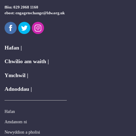
ffôn: 029 2068 1160
ebost:
engagetochange@ldw.org.uk
Facebook
Twitter
Instagram
Hafan |
Chwilio am waith |
Ymchwil |
Adnoddau |
Hafan
Amdanom ni
Newyddion a pholisi