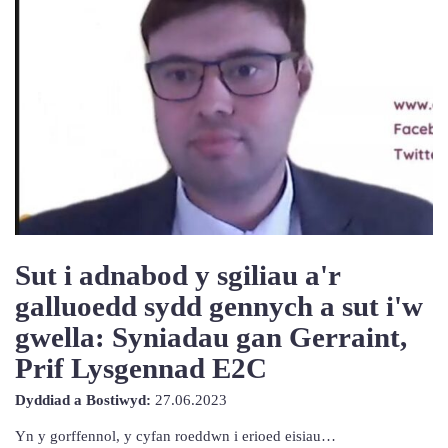
Sut i adnabod y sgiliau a'r
galluoedd sydd gennych a sut i'w
gwella: Syniadau gan Gerraint,
Prif Lysgennad E2C
27th
Dyddiad a Bostiwyd:
27.06.2023
Mehefin
Yn y gorffennol, y cyfan roeddwn i erioed eisiau…
2023