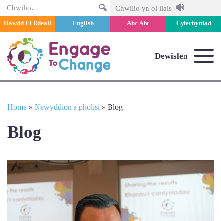
Chwilio
Chwilio yn ol llais
Hawdd Ei Ddeall
English
Abc
Cyferbyniad
Abc
Dewislen
Home
»
Newyddion a pholisi
»
Blog
Blog