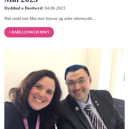
4th
Dyddiad a Bostiwyd:
04.06.2023
Mehefin
Nid oedd mis Mai mor brysur ag arfer oherwydd…
2023
+ DARLLENWCH MWY