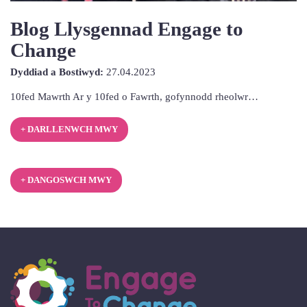
Blog Llysgennad Engage to
Change
27th
Dyddiad a Bostiwyd:
27.04.2023
Ebrill
10fed Mawrth Ar y 10fed o Fawrth, gofynnodd rheolwr…
2023
+ DARLLENWCH MWY
+ DANGOSWCH MWY