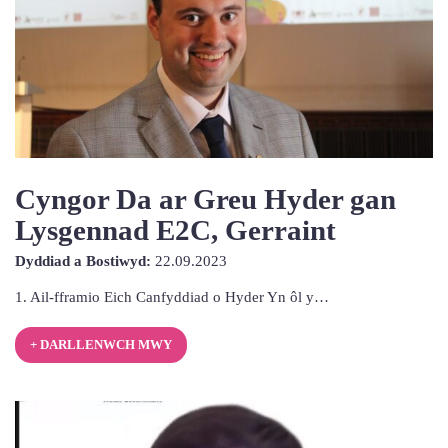
Cyngor Da ar Greu Hyder gan
Lysgennad E2C, Gerraint
22nd
Dyddiad a Bostiwyd:
22.09.2023
Medi
1. Ail-fframio Eich Canfyddiad o Hyder Yn ôl y…
2023
+ DARLLENWCH MWY