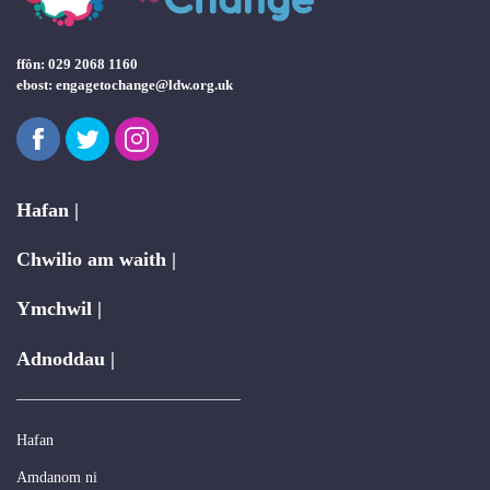
ffôn: 029 2068 1160
ebost:
engagetochange@ldw.org.uk
Facebook
Twitter
Instagram
Hafan |
Chwilio am waith |
Ymchwil |
Adnoddau |
Hafan
Amdanom ni