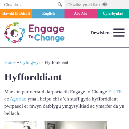
Chwilio
Chwilio yn ol llais
Hawdd Ei Ddeall
English
Abc
Cyferbyniad
Abc
Dewislen
Home
»
Cyfolgwyr
»
Hyfforddiant
Hyfforddiant
Mae ein partneriaid darpariaeth Engage to Change
ELITE
ac
Agoriad
yma i helpu chi a’ch staff gyda hyfforddiant
pwrpasol er mwyn datblygu ymgysylltiad ac ymarfer da yn
bellach.