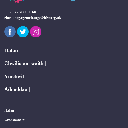
ffôn: 029 2068 1160
ebost:
engagetochange@ldw.org.uk
Facebook
Twitter
Instagram
Hafan |
Chwilio am waith |
Ymchwil |
Adnoddau |
Hafan
Amdanom ni