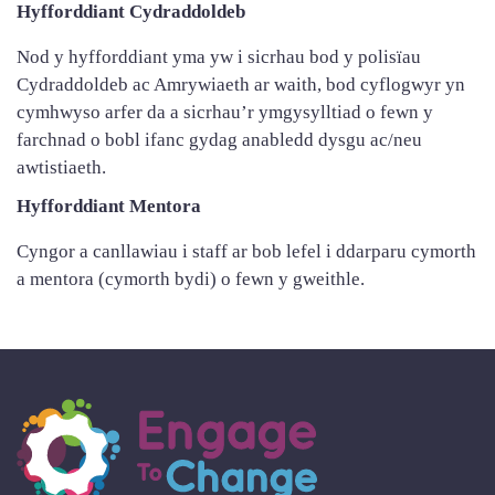
Hyfforddiant Cydraddoldeb
Nod y hyfforddiant yma yw i sicrhau bod y polisïau
Cydraddoldeb ac Amrywiaeth ar waith, bod cyflogwyr yn
cymhwyso arfer da a sicrhau’r ymgysylltiad o fewn y
farchnad o bobl ifanc gydag anabledd dysgu ac/neu
awtistiaeth.
Hyfforddiant Mentora
Cyngor a canllawiau i staff ar bob lefel i ddarparu cymorth
a mentora (cymorth bydi) o fewn y gweithle.