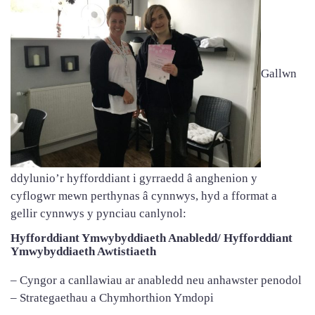
Gallwn
ddylunio’r hyfforddiant i gyrraedd â anghenion y
cyflogwr mewn perthynas â cynnwys, hyd a fformat a
gellir cynnwys y pynciau canlynol:
Hyfforddiant Ymwybyddiaeth Anabledd/ Hyfforddiant
Ymwybyddiaeth Awtistiaeth
– Cyngor a canllawiau ar anabledd neu anhawster penodol
– Strategaethau a Chymhorthion Ymdopi