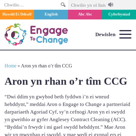
Chwilio
Chwilio yn ol llais
Hawdd Ei Ddeall
English
Abc
Cyferbyniad
Abc
Dewislen
Home
»
Aron yn rhan o’r tîm CCG
Aron yn rhan o’r tîm CCG
“Dwi ddim yn gwybod beth fyddwn i’n ei wneud
hebddynt,” meddai Aron o Engage to Change a partneriaid
darpariaeth Agoriad Cyf, sy’n cefnogi Aron yn ei swydd
yn gweithio ar gyfer Anglesey Contract Cleaning (ACC).
“Byddai’n frwydr i mi gael swydd hebddynt.” Mae Aron
wir yn mwynhau ei swydd, y mae wedi ei gynnal ers ei