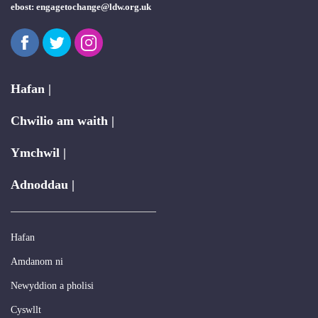
ebost:
engagetochange@ldw.org.uk
Facebook
Twitter
Instagram
Hafan |
Chwilio am waith |
Ymchwil |
Adnoddau |
Hafan
Amdanom ni
Newyddion a pholisi
Cyswllt