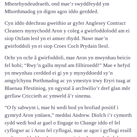
Mhenrhyndeudraeth, ond mae’r swyddfeydd ym
Mhorthmadog yn digon agos iddo gerdded.
Cyn iddo ddechrau gweithio ar gyfer Anglesey Contract
Cleaners mynychodd Aron y coleg a gwirfoddolodd am ei
siop Oxfam leol yn ei amser rhydd. Nawr mae’n
gwirfoddoli yn ei siop Croes Coch Prydain lleol.
Ochr yn ochr â gwirfoddoli, mae Aron yn mwynhau beicio
fel hobi; “Rwy’n gallu mynd am filltiroedd!” Mae e hefyd
yn mwynhau cerdded ei gi yn y mynyddoedd sy’n
amgylchynu Porthmadog ac yn ymestyn trwy Eryri tuag at
Blaenau Ffestiniog, yn ogystal â archwilio’r dref glan môr
gerllaw Criccieth ac ymweld â’r sinema.
“O fy sabwynt i, mae hi wedi bod yn brofiad positif i
gymryd Aron ymlaen,” meddai Andrew. Diolch i’r cymorth
sydd wedi bod ar gael o Engage to Change iddo ef fel
cyflogwr ac i Aron fel cyflogai, mae ar agor i gyflogi eraill