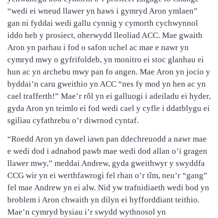
“wedi ei wneud llawer yn haws i gymryd Aron ymlaen”
gan ni fyddai wedi gallu cynnig y cymorth cychwynnol
iddo heb y prosiect, oherwydd lleoliad ACC. Mae gwaith
Aron yn parhau i fod o safon uchel ac mae e nawr yn
cymryd mwy o gyfrifoldeb, yn monitro ei stoc glanhau ei
hun ac yn archebu mwy pan fo angen. Mae Aron yn jocio y
byddai’n caru gweithio yn ACC “nes fy mod yn hen ac yn
cael trafferth!” Mae’r rôl yn ei galluogi i adeiladu ei hyder,
gyda Aron yn teimlo ei fod wedi cael y cyfle i ddatblygu ei
sgiliau cyfathrebu o’r diwrnod cyntaf.
“Roedd Aron yn dawel iawn pan ddechreuodd a nawr mae
e wedi dod i adnabod pawb mae wedi dod allan o’i gragen
llawer mwy,” meddai Andrew, gyda gweithwyr y swyddfa
CCG wir yn ei werthfawrogi fel rhan o’r tîm, neu’r “gang”
fel mae Andrew yn ei alw. Nid yw trafnidiaeth wedi bod yn
broblem i Aron chwaith yn dilyn ei hyfforddiant teithio.
Mae’n cymryd bysiau i’r swydd wythnosol yn