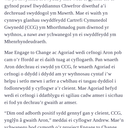
gyfnod prawf llwyddiannus Chwefror diwethaf a’i
dechreuad swyddogol ym Mawrth. Mae ei waith yn
cynnwys glanhau swyddfeydd Cartrefi Cymunedol
Gwynedd (CCG) ym Mhorthmadog pum diwrnod yr
wythnos, a nawr awr ychwanegol yn ei swyddfeydd ym
Mhenrhyndeudraeth.
Mae Engage to Change ac Agoriad wedi cefnogi Aron pob
cam o’r ffordd ar ei daith tuag at cyflogaeth. Pan wnaeth
Aron ddechrau ei swydd yn CCG, fe wnaeth Agoriad ei
cefnogi o ddydd i ddydd am yr wythnosau cyntaf i’w
helpu i setlo mewn i arfer a cwblhau ei tasgau dyddiol i
fodlonrwydd y cyflogwr a’r cleient. Mae Agoriad hefyd
wedi ei cefnogi i ddatblygu ei sgiliau cadw amser i sicrhau
ei fod yn dechrau’r gwaith ar amser.
“Dim ond adborth positif sydd gennyf gan y cleient, CCG,
ynglŷn â gwaith Aron,” meddai ei cyflogwr Andrew. Mae’n
ychwanegu bod cymorth o’r prosiect Engage to Change