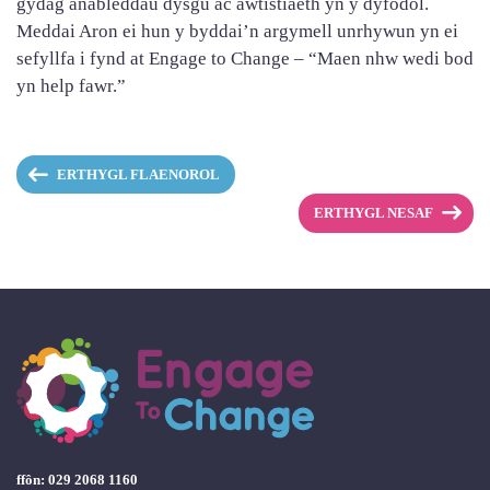
gydag anableddau dysgu ac awtistiaeth yn y dyfodol.
Meddai Aron ei hun y byddai’n argymell unrhywun yn ei
sefyllfa i fynd at Engage to Change – “Maen nhw wedi bod
yn help fawr.”
ERTHYGL FLAENOROL
ERTHYGL NESAF
ffôn: 029 2068 1160